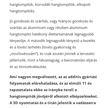
hangtompítók, korrodált hangtompítók, elkopott
hangtompítók).
Jó gondozás és szárítás, vagy hiányos gondozás és
szárítás az alumínium vagy részben alumínium
hangtompító hatékony élettartamának legnagyobb
tényezője. A második legnagyobb tényező a kezelés
és a lövési terhelés (lövési gyakoriság és
„összlövésszám”), és csak ezután jönnek a tervezési
jellemzők, mint a falvastagság, a bevonatolási eljárás
és az ötvözetválasztás.
Ami nagyon megváltozott, az az additív gyártási
folyamatok előrehaladása, és az elmúlt 11 év
tapasztalata ebbe az irányba tereli a
hangtompítók jövőjéről alkotott elképzeléseket.
A 3D nyomtatás és a titán jelentik a vadászatra