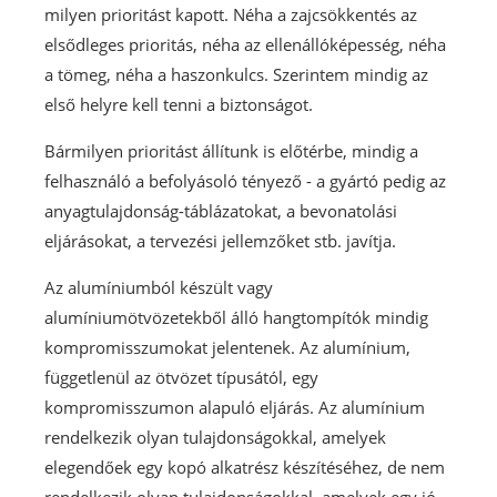
milyen prioritást kapott. Néha a zajcsökkentés az
elsődleges prioritás, néha az ellenállóképesség, néha
a tömeg, néha a haszonkulcs. Szerintem mindig az
első helyre kell tenni a biztonságot.
Bármilyen prioritást állítunk is előtérbe, mindig a
felhasználó a befolyásoló tényező - a gyártó pedig az
anyagtulajdonság-táblázatokat, a bevonatolási
eljárásokat, a tervezési jellemzőket stb. javítja.
Az alumíniumból készült vagy
alumíniumötvözetekből álló hangtompítók mindig
kompromisszumokat jelentenek. Az alumínium,
függetlenül az ötvözet típusától, egy
kompromisszumon alapuló eljárás. Az alumínium
rendelkezik olyan tulajdonságokkal, amelyek
elegendőek egy kopó alkatrész készítéséhez, de nem