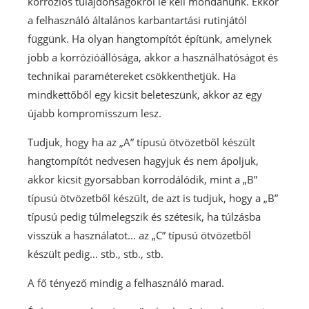
korróziós tulajdonságokról le kell mondanunk. Ekkor
a felhasználó általános karbantartási rutinjától
függünk. Ha olyan hangtompítót építünk, amelynek
jobb a korrózióállósága, akkor a használhatóságot és
technikai paramétereket csökkenthetjük. Ha
mindkettőből egy kicsit beleteszünk, akkor az egy
újabb kompromisszum lesz.
Tudjuk, hogy ha az „A” típusú ötvözetből készült
hangtompítót nedvesen hagyjuk és nem ápoljuk,
akkor kicsit gyorsabban korrodálódik, mint a „B”
típusú ötvözetből készült, de azt is tudjuk, hogy a „B”
típusú pedig túlmelegszik és szétesik, ha túlzásba
visszük a használatot... az „C” típusú ötvözetből
készült pedig… stb., stb., stb.
A fő tényező mindig a felhasználó marad.