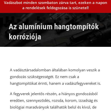
Vadászbot minden szombaton zárva tart, ezeken a napon
a rendelések feldogozása is szünetel!
Csőmenet táblázat
Hangtompítók vadászati célra
Az alumínium hangtompítók
Hangtompítók hadi és sportlövészetre
korróziója
Adapterek
Tisztító- és ápolóeszközök
Kellékek
Blog
Kapcsolat
Viszonteladóink
A vadásztársadalomban általában komolyan veszik a
gondozás szükségességét. Ez nem csak a
hangtompítókat érinti, hanem a vadászfegyvereket is.
A fegyverek jelentős részén, a hiányos gondozásból
eredően, szennyeződés, rozsda, korom, izzadság és
biológiai maradványok találhatók belül és kívül, de