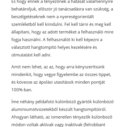
És hogy ennek a tényezőnek a hatását valamennyire
behatároljuk, először jó tanácsadásra van szükség, a
beszélgetéseknek nem a nyereségorientált
szemléletből kell kiindulni. Fel kell tárni és meg kell
állapítani, hogy az adott terméket a felhasználó mire
fogja használni. A felhasználót ki kell képezni a
választott hangtompító helyes kezelésére és
útmutatást kell adni.
Amit nem lehet, az az, hogy arra kényszerítsünk
mindenkit, hogy vegye figyelembe az összes tippet,
és kövesse az ápolási utasítások minden pontját
100%-ban.
Íme néhány példafotó különböző gyártók különböző
alumíniumötvözetekből készült hangtompítóiról.
Ahogyan látható, az ismeretlen tényezők különböző
módon voltak aktívak vagy inaktívak (felrobbant