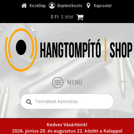
Kezdőlap
Bejelentkezés
Kapcsolat
0
Ft
0 tétel
MENÜ
Products
search
Kedves Vásárlóink!
Kezdőlap
Kosár
Pénztár
Fiókom
2026. június 20. és augusztus 22. között a Kalappal