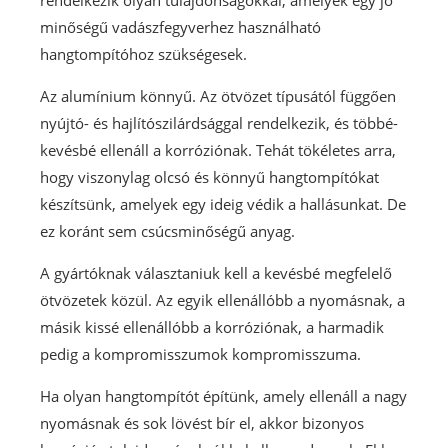
rendelkezik olyan tulajdonságokkal, amelyek egy jó
minőségű vadászfegyverhez használható
hangtompítóhoz szükségesek.
Az alumínium könnyű. Az ötvözet típusától függően
nyújtó- és hajlítószilárdsággal rendelkezik, és többé-
kevésbé ellenáll a korróziónak. Tehát tökéletes arra,
hogy viszonylag olcsó és könnyű hangtompítókat
készítsünk, amelyek egy ideig védik a hallásunkat. De
ez koránt sem csúcsminőségű anyag.
A gyártóknak választaniuk kell a kevésbé megfelelő
ötvözetek közül. Az egyik ellenállóbb a nyomásnak, a
másik kissé ellenállóbb a korróziónak, a harmadik
pedig a kompromisszumok kompromisszuma.
Ha olyan hangtompítót építünk, amely ellenáll a nagy
nyomásnak és sok lövést bír el, akkor bizonyos