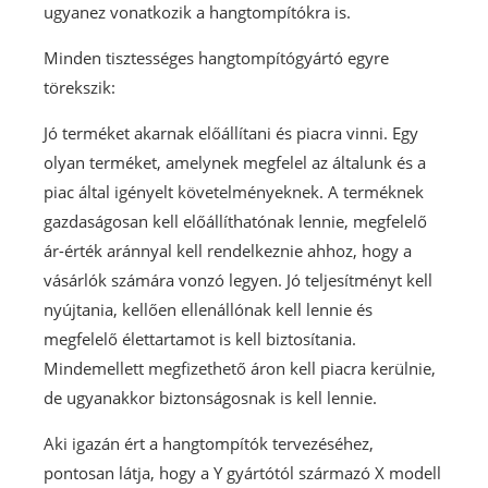
ugyanez vonatkozik a hangtompítókra is.
Minden tisztességes hangtompítógyártó egyre
törekszik:
Jó terméket akarnak előállítani és piacra vinni. Egy
olyan terméket, amelynek megfelel az általunk és a
piac által igényelt követelményeknek. A terméknek
gazdaságosan kell előállíthatónak lennie, megfelelő
ár-érték aránnyal kell rendelkeznie ahhoz, hogy a
vásárlók számára vonzó legyen. Jó teljesítményt kell
nyújtania, kellően ellenállónak kell lennie és
megfelelő élettartamot is kell biztosítania.
Mindemellett megfizethető áron kell piacra kerülnie,
de ugyanakkor biztonságosnak is kell lennie.
Aki igazán ért a hangtompítók tervezéséhez,
pontosan látja, hogy a Y gyártótól származó X modell