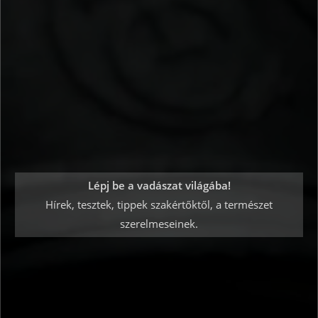
Lépj be a vadászat világába!
Hírek, tesztek, tippek szakértőktől, a természet
szerelmeseinek.