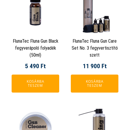
990 Ft
FlunaTec Fluna Gun Black
FlunaTec Fluna Gun Care
fegyverápoló folyadék
Set No. 3 fegyvertisztító
(50ml)
szett
5 490
Ft
11 900
Ft
KOSÁRBA
KOSÁRBA
TESZEM
TESZEM
Ennek
a
terméknek