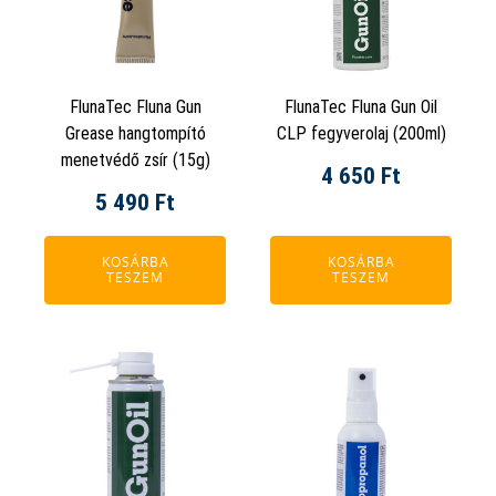
FlunaTec Fluna Gun
FlunaTec Fluna Gun Oil
Grease hangtompító
CLP fegyverolaj (200ml)
menetvédő zsír (15g)
4 650
Ft
5 490
Ft
KOSÁRBA
KOSÁRBA
TESZEM
TESZEM