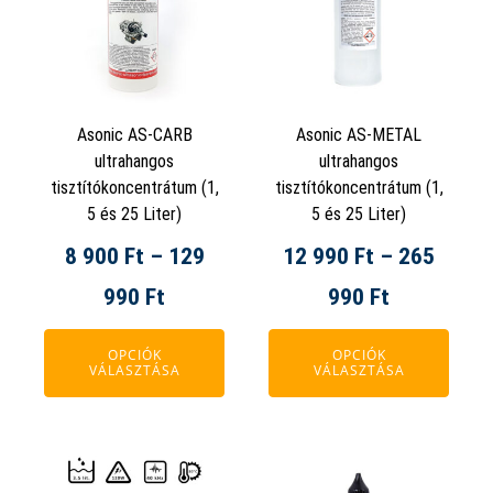
Termék szűrése csőre illeszkedés szerint
több
több
variációja
variációja
van.
van.
A
A
Asonic AS-CARB
Asonic AS-METAL
változatok
változatok
ultrahangos
ultrahangos
a
a
tisztítókoncentrátum (1,
tisztítókoncentrátum (1,
termékoldalon
termékoldalon
5 és 25 Liter)
5 és 25 Liter)
választhatók
választhatók
8 900
Ft
–
129
12 990
Ft
–
265
ki
ki
Ártartomány:
Ártartomá
990
Ft
990
Ft
8
12
OPCIÓK
OPCIÓK
VÁLASZTÁSA
VÁLASZTÁSA
900 Ft
990 Ft
-
-
Ennek
129
265
a