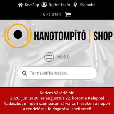
Kezdőlap
Bejelentkezés
Kapcsolat
0
Ft
0 tétel
MENÜ
Products
search
Kedves Vásárlóink!
Kezdőlap
Kosár
Pénztár
Fiókom
2026. június 20. és augusztus 22. között a Kalappal
Vadászbot minden szombaton zárva tart, ezeken a napon
a rendelések feldogozása is szünetel!
Csőmenet táblázat