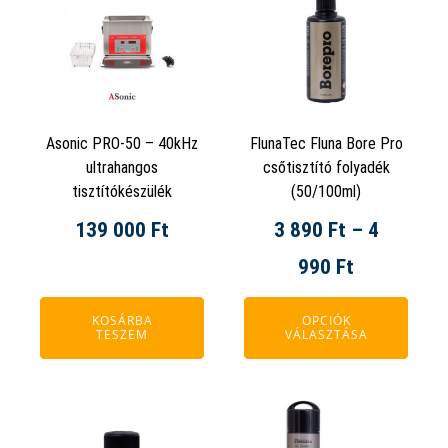
990 Ft
990 Ft
terméknek
több
variációja
van.
A
Asonic PRO-50 – 40kHz
FlunaTec Fluna Bore Pro
változatok
ultrahangos
csőtisztító folyadék
a
tisztítókészülék
(50/100ml)
termékoldalon
139 000
Ft
3 890
Ft
–
4
választhatók
ki
Ártartomá
990
Ft
3
KOSÁRBA
OPCIÓK
TESZEM
VÁLASZTÁSA
890 Ft
-
4