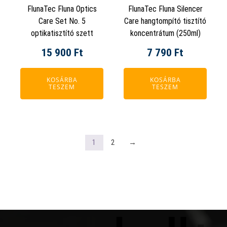
FlunaTec Fluna Optics
FlunaTec Fluna Silencer
Care Set No. 5
Care hangtompító tisztító
optikatisztító szett
koncentrátum (250ml)
15 900
Ft
7 790
Ft
KOSÁRBA
KOSÁRBA
TESZEM
TESZEM
1
2
→