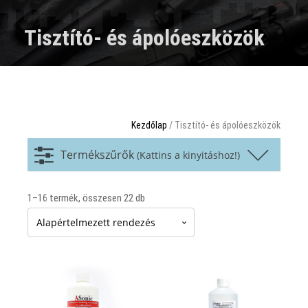
Hangtompítók vadászati célra
Tisztító- és ápolóeszközök
Hangtompítók hadi és sportlövészetre
Adapterek
Tisztító- és ápolóeszközök
Kellékek
Kezdőlap
/ Tisztító- és ápolóeszközök
Blog
Kapcsolat
Viszonteladóink
Termékszűrők
(Kattins a kinyitáshoz!)
Termék szűrése ár alapján
1–16 termék, összesen 22 db
Termék szűrése márka alapján
Termék szűrése kaliber alapján
Ennek
Ennek
Termék szűrése menet típus alapján
a
a
terméknek
terméknek