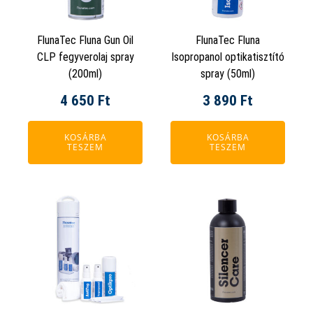
FlunaTec Fluna Gun Oil
FlunaTec Fluna
CLP fegyverolaj spray
Isopropanol optikatisztító
(200ml)
spray (50ml)
4 650
Ft
3 890
Ft
KOSÁRBA
KOSÁRBA
TESZEM
TESZEM