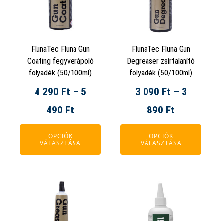
több
több
variációja
variációja
van.
van.
A
A
FlunaTec Fluna Gun
FlunaTec Fluna Gun
változatok
változatok
Coating fegyverápoló
Degreaser zsírtalanító
a
a
folyadék (50/100ml)
folyadék (50/100ml)
termékoldalon
termékoldalon
4 290
Ft
–
5
3 090
Ft
–
3
választhatók
választhatók
ki
ki
Ártartomány:
Ártartomá
490
Ft
890
Ft
4
3
OPCIÓK
OPCIÓK
VÁLASZTÁSA
VÁLASZTÁSA
290 Ft
090 Ft
-
-
5
3
490 Ft
890 Ft