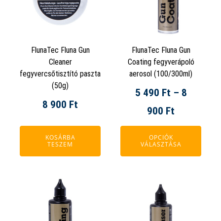
több
variációja
van.
A
FlunaTec Fluna Gun
FlunaTec Fluna Gun
változatok
Cleaner
Coating fegyverápoló
a
fegyvercsőtisztító paszta
aerosol (100/300ml)
termékoldalon
(50g)
5 490
Ft
–
8
választhatók
8 900
Ft
ki
Ártartomá
900
Ft
5
KOSÁRBA
OPCIÓK
TESZEM
VÁLASZTÁSA
490 Ft
-
Ennek
Ennek
8
a
a
900 Ft
terméknek
terméknek