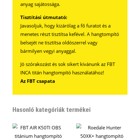
anyag sajátossága.
Tisztítási útmutató:
Javasoljuk, hogy kizárólag a fő furatot és a
menetes részt tisztítsa kefével. A hangtompító
belsejét ne tisztítsa oldószerrel vagy
bármilyen vegyi anyaggal.
Jó szórakozást és sok sikert kívánunk az FBT
INCA titán hangtompító használatához!
Az FBT csapata
Hasonló kategóriák termékei
Ennek
Ennek
a
a