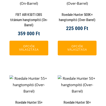
terméknek
terméknek
több
több
FBT AIR K50TI OBS
Roedale Hunter 50XK+
variációja
variációja
titánium hangtompító (On-
hangtompító (Over-Barrel)
van.
van.
Barrel)
225 000
Ft
A
A
359 000
Ft
változatok
változatok
a
a
OPCIÓK
OPCIÓK
termékoldalon
termékoldalon
VÁLASZTÁSA
VÁLASZTÁSA
választhatók
választhatók
ki
ki
Ennek
Ennek
a
a
terméknek
terméknek
több
több
Roedale Hunter 55+
Roedale Hunter 50+
variációja
variációja