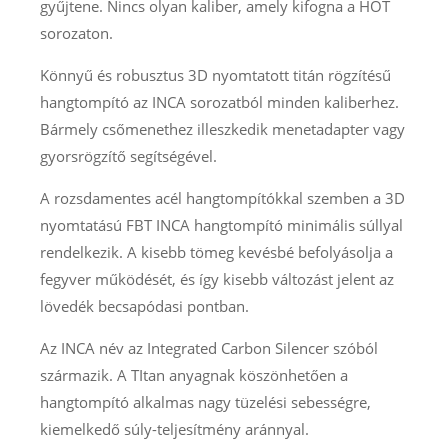
gyűjtene. Nincs olyan kaliber, amely kifogna a HOT
sorozaton.
Könnyű és robusztus 3D nyomtatott titán rögzítésű
hangtompító az INCA sorozatból minden kaliberhez.
Bármely csőmenethez illeszkedik menetadapter vagy
gyorsrögzítő segítségével.
A rozsdamentes acél hangtompítókkal szemben a 3D
nyomtatású FBT INCA hangtompító minimális súllyal
rendelkezik. A kisebb tömeg kevésbé befolyásolja a
fegyver működését, és így kisebb változást jelent az
lövedék becsapódasi pontban.
Az INCA név az Integrated Carbon Silencer szóból
származik. A TItan anyagnak köszönhetően a
hangtompító alkalmas nagy tüzelési sebességre,
kiemelkedő súly-teljesítmény aránnyal.