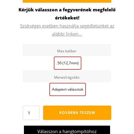
Kérjük válasszon a fegyverének megfelelő
értékeket!
Szükséges esetben használja segédletünket az
alábbi linken...
Max kaliber
.50 (12,7mm)
Menet/rögzítés
Adaptert választok
FBT
KOSÁRBA TESZEM
HOT
79TI
OBS
Válasszon a hangtompítóhoz