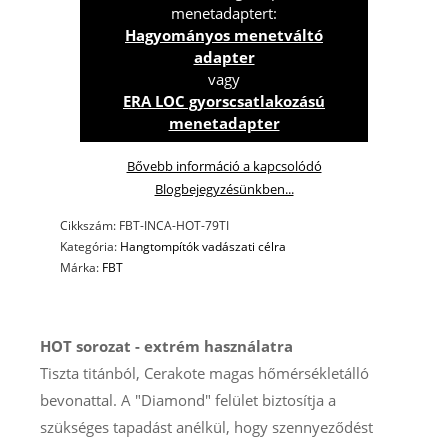
titánium
menetadaptert:
hangtompító
Hagyományos menetváltó
(On-
adapter
Barrel)
vagy
mennyiség
ERA LOC gyorscsatlakozású
menetadapter
Bővebb információ a kapcsolódó
Blogbejegyzésünkben...
Cikkszám:
FBT-INCA-HOT-79TI
Kategória:
Hangtompítók vadászati célra
Márka:
FBT
HOT sorozat - extrém használatra
Tiszta titánból, Cerakote magas hőmérsékletálló
bevonattal. A "Diamond" felület biztosítja a
szükséges tapadást anélkül, hogy szennyeződést