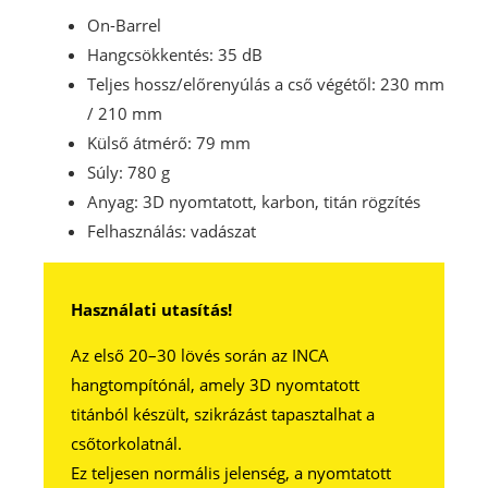
On-Barrel
Hangcsökkentés: 35 dB
Teljes hossz/előrenyúlás a cső végétől: 230 mm
/ 210 mm
Külső átmérő: 79 mm
Súly: 780 g
Anyag: 3D nyomtatott, karbon, titán rögzítés
Felhasználás: vadászat
Használati utasítás!
Az első 20–30 lövés során az INCA
hangtompítónál, amely 3D nyomtatott
titánból készült, szikrázást tapasztalhat a
csőtorkolatnál.
Ez teljesen normális jelenség, a nyomtatott