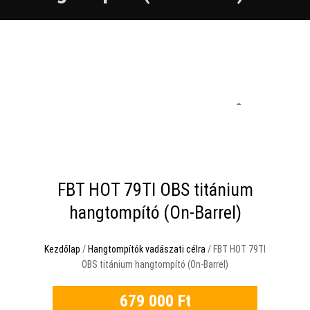
Tisztító- és ápolóeszközök
Kellékek
Blog
Kapcsolat
Viszonteladóink
FBT HOT 79TI OBS titánium
hangtompító (On-Barrel)
Kezdőlap
/
Hangtompítók vadászati célra
/ FBT HOT 79TI
OBS titánium hangtompító (On-Barrel)
679 000
Ft